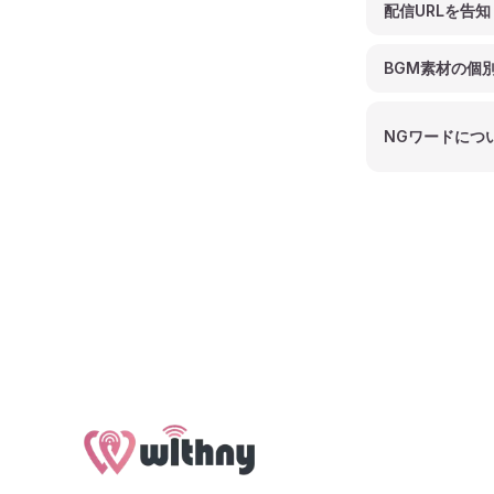
配信URLを告
BGM素材の個
NGワードにつ
Footer