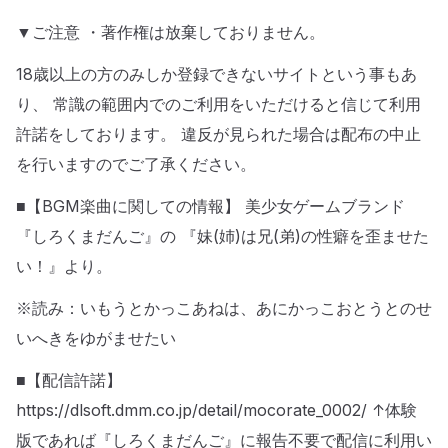
▼ご注意 ・著作権は放棄しておりません。
18歳以上の方のみしか登録できないサイトという事もあ
り、 常識の範囲内でのご利用をいただけると信じて利用
許諾をしております。 違反が見られた場合は配布の中止
を行いますのでご了承ください。
■【BGM楽曲に関しての情報】 美少女ゲームブランド
『しろくまだんご』の 『妹(姉)は兄(弟)の性癖を歪ませた
い！』より。
※読み：いもうとかっこあねは、あにかっこおとうとのせ
いへきをゆがませたい
■【配信許諾】
https://dlsoft.dmm.co.jp/detail/mocorate_0002/ ↑体験
版であれば『しろくまだんご』に報告不要で配信に利用い