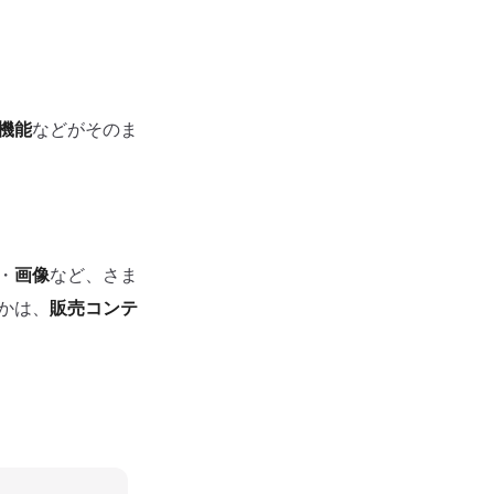
機能
などがそのま
・
画像
など、さま
かは、
販売コンテ