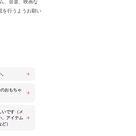
ム、音楽、映画な
認を行うようお願い
い。
OMのおもちゃ
しいです（メ
い、アイテム
など）